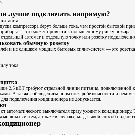
ру
или лучше подключать напрямую?
 питания.
апуска компрессора берут больше тока, чем простой бытовой при
е приборы — это может привести к повышенному риску пожара, та
 отдельный автомат и отдельную точку или розетку подключения
льзовать обычную розетку
ей и не слишком мощных бытовых сплит-систем — это розетка
силу тока
 щитка
ше 2,5 кВТ требуют отдельной линии питания, подключенной 
оками. А также соблюдением норм пожаробезопасности и рекоме
 для подключения кондиционера не допускается.
тки
ь от автоматического выключателя сразу уходит к кондиционеру.
 мощных систем, а также в случаях, когда такой способ подклю
 кондиционер