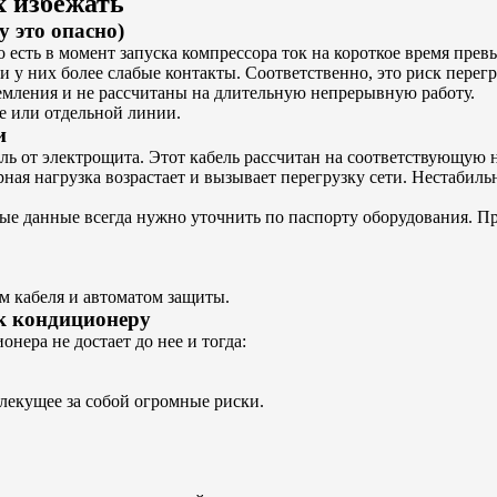
х избежать
 это опасно)
есть в момент запуска компрессора ток на короткое время прев
и у них более слабые контакты. Соответственно, это риск перегр
емления и не рассчитаны на длительную непрерывную работу.
е или отдельной линии.
и
ь от электрощита. Этот кабель рассчитан на соответствующую 
ная нагрузка возрастает и вызывает перегрузку сети. Нестабил
ные данные всегда нужно уточнить по паспорту оборудования. П
м кабеля и автоматом защиты.
к кондиционеру
нера не достает до нее и тогда:
лекущее за собой огромные риски.