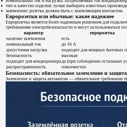
номинальный ток и нагрузка: потребляемый ток кондиционера
тип и качество изделия: лучше выбирать известных производ
заземление: розетка должна быть с заземляющим контактом.
Евророзетки или обычные: какие надежнее
Евророзетка является более надежным решением для подклю
требованиям электробезопасности и могут использоваться т
параметр
евророзетка
наличие заземления
есть
номинальный ток
до 16 А
допустимая нагрузка
подходит для мощных бытовых 
безопасность
высокая
подходит для кондиционера
да (при соблюдении остальных у
распространенность
повсеместно
Безопасность: обязательное заземление и защит
Заземление и защита автоматом — обязательное требование б