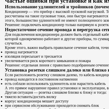
Частые ошибки при установке и как и
Использование удлинителей и тройников (почему
Кондиционер — это прибор с высокой пусковой нагрузкой. То 
рассчитаны на такие пусковые токи, они быстро нагреваются 
этого, большинство удлинителей не имеют полноценного заз
Решение: подключать кондиционер только напрямую к розетк
Недостаточное сечение провода и перегрузка сет
Для подключения кондиционера должен быть отдельный кабел
которой одновременно работают и другие приборы, то суммар
случиться.
Кроме этого, важно выбрать правильное сечение кабеля, точ
провод нагревается
изоляция пересыхает и трескается
увеличивается риск короткого замыкания и пожара
Решение: отдельная линия с правильно подобранным сечение
Установка розетки слишком далеко или близко 
Если расположить розетку слишком далеко, то кабель кондицио
провод находится в постоянном натяжении
есть соблазн использовать удлинитель или нарастить кабель
А это прямое нарушение правил установки и эксплуатации, в
Другая ситуация — розетка слишком близко к блоку и тогда:
тяжело вставить/достать вилку
корпус кондиционера мешает доступу
при сервисном обслуживании приходится снимать блок