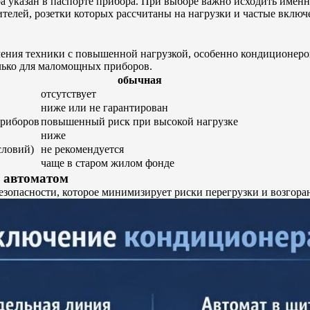
 указан в паспорте прибора. При выборе важно исходить именн
ителей, розетки которых рассчитаны на нагрузки и частые вклю
чения техники с повышенной нагрузкой, особенно кондиционеро
олько для маломощных приборов.
обычная
отсутствует
ниже или не гарантирован
приборов
повышенный риск при высокой нагрузке
ниже
словий)
не рекомендуется
чаще в старом жилом фонде
а автоматом
езопасности, которое минимизирует риски перегрузки и возгоран