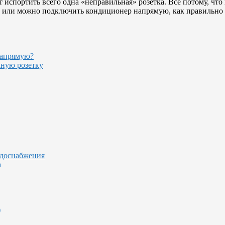
испортить всего одна «неправильная» розетка. Всё потому, чт
а или можно подключить кондиционер напрямую, как правильно в
напрямую?
чную розетку
одоснабжения
а
)