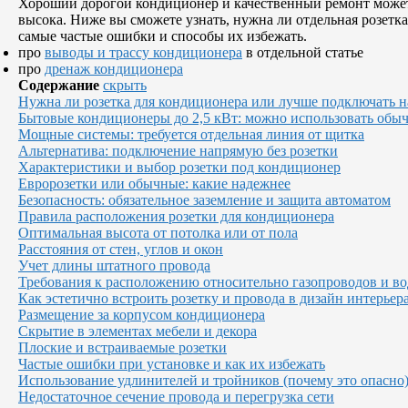
Хороший дорогой кондиционер и качественный ремонт может 
высока. Ниже вы сможете узнать, нужна ли отдельная розетк
самые частые ошибки и способы их избежать.
про
выводы и трассу кондиционера
в отдельной статье
про
дренаж кондиционера
Содержание
скрыть
Нужна ли розетка для кондиционера или лучше подключать 
Бытовые кондиционеры до 2,5 кВт: можно использовать обы
Мощные системы: требуется отдельная линия от щитка
Альтернатива: подключение напрямую без розетки
Характеристики и выбор розетки под кондиционер
Евророзетки или обычные: какие надежнее
Безопасность: обязательное заземление и защита автоматом
Правила расположения розетки для кондиционера
Оптимальная высота от потолка или от пола
Расстояния от стен, углов и окон
Учет длины штатного провода
Требования к расположению относительно газопроводов и в
Как эстетично встроить розетку и провода в дизайн интерьер
Размещение за корпусом кондиционера
Скрытие в элементах мебели и декора
Плоские и встраиваемые розетки
Частые ошибки при установке и как их избежать
Использование удлинителей и тройников (почему это опасно
Недостаточное сечение провода и перегрузка сети