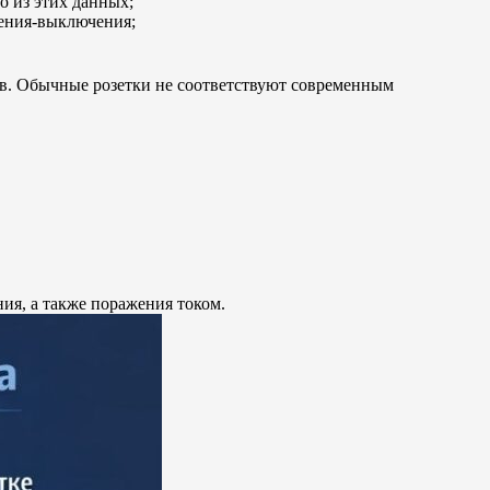
о из этих данных;
чения-выключения;
в. Обычные розетки не соответствуют современным
ия, а также поражения током.