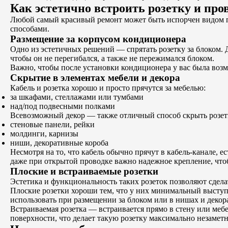
Как эстетично встроить розетку и про
Любой самый красивый ремонт может быть испорчен видом п
способами.
Размещение за корпусом кондиционера
Одно из эстетичных решений — спрятать розетку за блоком. 
чтобы он не перегибался, а также не пережимался блоком.
Важно, чтобы после установки кондиционера у вас была возм
Скрытие в элементах мебели и декора
Кабель и розетка хорошо и просто прячутся за мебелью:
за шкафами, стеллажами или тумбами
над/под подвесными полками
Всевозможный декор — также отличный способ скрыть розет
стеновые панели, рейки
молдинги, карнизы
ниши, декоративные короба
Несмотря на то, что кабель обычно прячут в кабель-канале, 
даже при открытой проводке важно надежное крепление, что
Плоские и встраиваемые розетки
Эстетика и функциональность таких розеток позволяют сдела
Плоские розетки хороши тем, что у них минимальный выступ 
использовать при размещении за блоком или в нишах и декор
Встраиваемая розетка — встраивается прямо в стену или мебе
поверхности, что делает такую розетку максимально незаметн