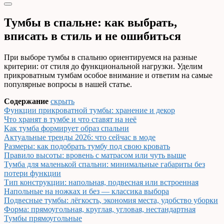
Тумбы в спальне: как выбрать,
вписать в стиль и не ошибиться
При выборе тумбы в спальню ориентируемся на разные
критерии: от стиля до функциональной нагрузки. Уделим
прикроватным тумбам особое внимание и ответим на самые
популярные вопросы в нашей статье.
Содержание
скрыть
Функции прикроватной тумбы: хранение и декор
Что хранят в тумбе и что ставят на неё
Как тумба формирует образ спальни
Актуальные тренды 2026: что сейчас в моде
Размеры: как подобрать тумбу под свою кровать
Правило высоты: вровень с матрасом или чуть выше
Тумба для маленькой спальни: минимальные габариты без
потери функции
Тип конструкции: напольная, подвесная или встроенная
Напольные на ножках и без — классика выбора
Подвесные тумбы: лёгкость, экономия места, удобство уборки
Форма: прямоугольная, круглая, угловая, нестандартная
Тумбы прямоугольные