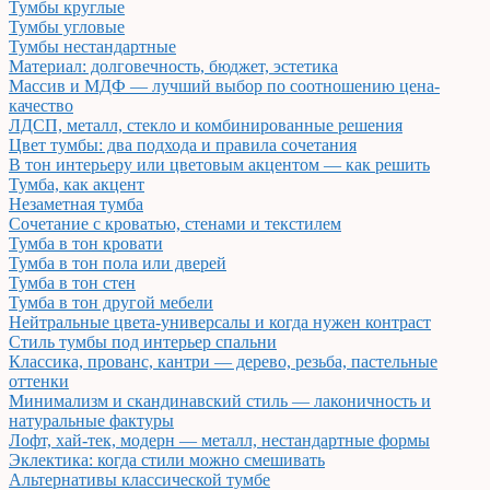
Тумбы круглые
Тумбы угловые
Тумбы нестандартные
Материал: долговечность, бюджет, эстетика
Массив и МДФ — лучший выбор по соотношению цена-
качество
ЛДСП, металл, стекло и комбинированные решения
Цвет тумбы: два подхода и правила сочетания
В тон интерьеру или цветовым акцентом — как решить
Тумба, как акцент
Незаметная тумба
Сочетание с кроватью, стенами и текстилем
Тумба в тон кровати
Тумба в тон пола или дверей
Тумба в тон стен
Тумба в тон другой мебели
Нейтральные цвета-универсалы и когда нужен контраст
Стиль тумбы под интерьер спальни
Классика, прованс, кантри — дерево, резьба, пастельные
оттенки
Минимализм и скандинавский стиль — лаконичность и
натуральные фактуры
Лофт, хай-тек, модерн — металл, нестандартные формы
Эклектика: когда стили можно смешивать
Альтернативы классической тумбе