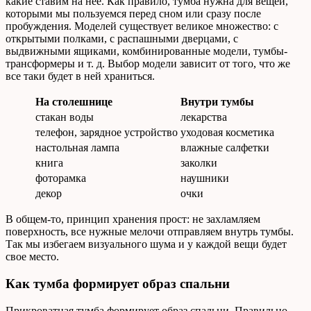
какие ставим на нее. Как правило, тумба нужна для вещей,
которыми мы пользуемся перед сном или сразу после
пробуждения. Моделей существует великое множество: с
открытыми полками, с распашными дверцами, с
выдвижными ящиками, комбинированные модели, тумбы-
трансформеры и т. д. Выбор модели зависит от того, что же
все таки будет в ней храниться.
На столешнице
Внутри тумбы
стакан воды
лекарства
телефон, зарядное устройство
уходовая косметика
настольная лампа
влажные салфетки
книга
заколки
фоторамка
наушники
декор
очки
В общем-то, принцип хранения прост: не захламляем
поверхность, все нужные мелочи отправляем внутрь тумбы.
Так мы избегаем визуального шума и у каждой вещи будет
свое место.
Как тумба формирует образ спальни
Прикроватная тумба формирует образ спальни. Правильно